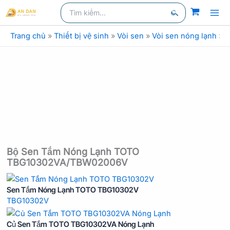
Nhảy
Tìm
kiếm
kiếm:
tới
Tìm
nội
Trang chủ
»
Thiết bị vệ sinh
»
Vòi sen
»
Vòi sen nóng lạnh
»
V
kiếm
dung
Bộ Sen Tắm Nóng Lạnh TOTO
TBG10302VA/TBW02006V
Sen Tắm Nóng Lạnh TOTO TBG10302V
TBG10302V
Củ Sen Tắm TOTO TBG10302VA Nóng Lạnh