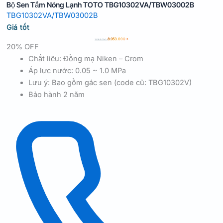
Bộ Sen Tắm Nóng Lạnh TOTO TBG10302VA/TBW03002B
TBG10302VA/TBW03002B
Giá tốt
8.953.000
₫
11.183.000
₫
20% OFF
Chất liệu: Đồng mạ Niken – Crom
Áp lực nước: 0.05 ~ 1.0 MPa
Lưu ý: Bao gồm gác sen (code cũ: TBG10302V)
Bảo hành 2 năm