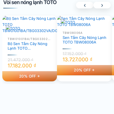
Vòi sen nóng lạnh TOTO
‹
›
TBW08006A
Sen Tắm Cây Nóng Lạnh
TBW01001BA/TBG03302VA/DGH108ZR
TOTO TBW08006A
Bộ Sen Tắm Cây Nóng
Lạnh TOTO
TBW01001BA/TBG03302
17.152.000
₫
VA/DGH108ZR
13.727.000
₫
21.472.000
₫
Giá
Giá
17.182.000
₫
20% OFF
Giá
Giá
gốc
hiện
20% OFF
gốc
hiện
là:
tại
là:
tại
17.152.000 ₫.
là:
21.472.000 ₫.
là:
13.727.000 ₫.
17.182.000 ₫.