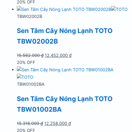
gốc
hiện
20% OFF
là:
tại
17.152.000 ₫.
là:
TBW02002B
13.727.000 ₫.
Sen Tắm Cây Nóng Lạnh TOTO
TBW02002B
Giá
Giá
15.562.000
₫
12.452.000
₫
gốc
hiện
20% OFF
là:
tại
15.562.000 ₫.
là:
12.452.000 ₫.
TBW01002BA
Sen Tắm Cây Nóng Lạnh TOTO
TBW01002BA
Giá
Giá
15.316.000
₫
12.258.000
₫
gốc
hiện
20% OFF