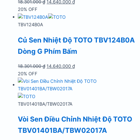
Giá
Giá
18.301.000
₫
14.640.000
₫
gốc
hiện
20% OFF
là:
tại
18.301.000 ₫.
là:
TBV124B0A
14.640.000 ₫.
Củ Sen Nhiệt Độ TOTO TBV124B0A
Dòng G Phím Bấm
Giá
Giá
18.301.000
₫
14.640.000
₫
gốc
hiện
20% OFF
là:
tại
18.301.000 ₫.
là:
14.640.000 ₫.
TBV01401BA/TBW02017A
Vòi Sen Điều Chỉnh Nhiệt Độ TOTO
TBV01401BA/TBW02017A