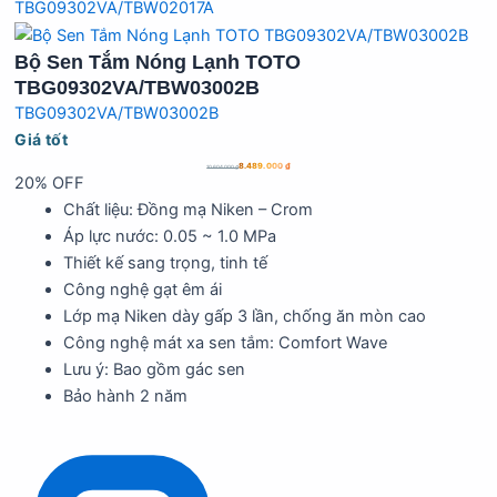
TBG09302VA/TBW02017A
Bộ Sen Tắm Nóng Lạnh TOTO
TBG09302VA/TBW03002B
TBG09302VA/TBW03002B
Giá tốt
8.489.000
₫
10.604.000
₫
20% OFF
Chất liệu: Đồng mạ Niken – Crom
Áp lực nước: 0.05 ~ 1.0 MPa
Thiết kế sang trọng, tinh tế
Công nghệ gạt êm ái
Lớp mạ Niken dày gấp 3 lần, chống ăn mòn cao
Công nghệ mát xa sen tắm: Comfort Wave
Lưu ý: Bao gồm gác sen
Bảo hành 2 năm