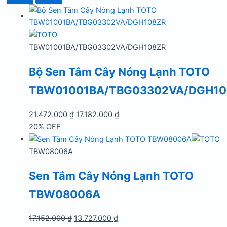
TBW01001BA/TBG03302VA/DGH108ZR
Bộ Sen Tắm Cây Nóng Lạnh TOTO
TBW01001BA/TBG03302VA/DGH10
Giá
Giá
21.472.000
₫
17.182.000
₫
gốc
hiện
20% OFF
là:
tại
21.472.000 ₫.
là:
TBW08006A
17.182.000 ₫.
Sen Tắm Cây Nóng Lạnh TOTO
TBW08006A
Giá
Giá
17.152.000
₫
13.727.000
₫