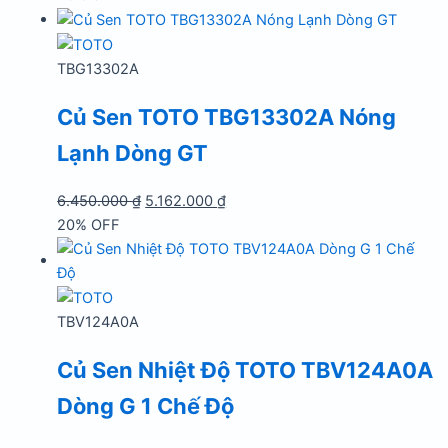
là:
tại
15.316.000 ₫.
là:
12.258.000 ₫.
TBG13302A
Củ Sen TOTO TBG13302A Nóng
Lạnh Dòng GT
Giá
Giá
6.450.000
₫
5.162.000
₫
gốc
hiện
20% OFF
là:
tại
6.450.000 ₫.
là:
5.162.000 ₫.
TBV124A0A
Củ Sen Nhiệt Độ TOTO TBV124A0A
Dòng G 1 Chế Độ