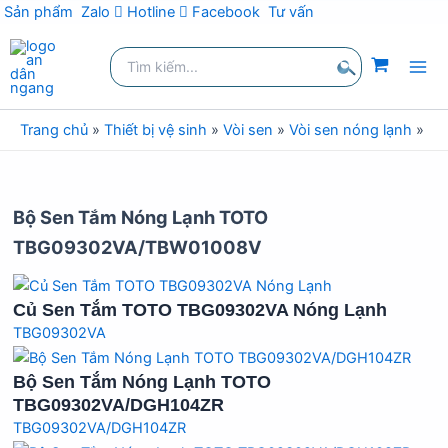
Sản phẩm
Zalo
Hotline
Facebook
Tư vấn
Nhảy
Tìm
tới
kiếm:
nội
Tìm
dung
kiếm
Trang chủ
»
Thiết bị vệ sinh
»
Vòi sen
»
Vòi sen nóng lạnh
»
Vò
Bộ Sen Tắm Nóng Lạnh TOTO
TBG09302VA/TBW01008V
Củ Sen Tắm TOTO TBG09302VA Nóng Lạnh
TBG09302VA
Bộ Sen Tắm Nóng Lạnh TOTO
TBG09302VA/DGH104ZR
TBG09302VA/DGH104ZR