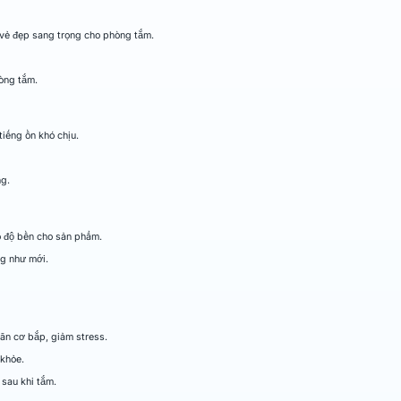
n vẻ đẹp sang trọng cho phòng tắm.
òng tắm.
iếng ồn khó chịu.
ng.
o độ bền cho sản phẩm.
g như mới.
ãn cơ bắp, giảm stress.
 khỏe.
 sau khi tắm.