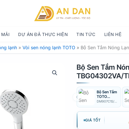
 MÃI
DỰ ÁN ĐÃ THỰC HIỆN
TIN TỨC
LIÊN HỆ
óng lạnh
»
Vòi sen nóng lạnh TOTO
»
Bộ Sen Tắm Nóng L
Bộ Sen Tắm Nó
TBG04302VA/
Bộ Sen Tắm
TOTO
DM907C1S/
DM907C1S/TBG04302VA/DGH108ZR
TBG04302V
A/DGH108Z
R
GIÁ TỐT