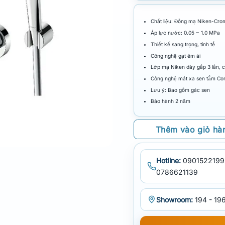
Chất liệu: Đồng mạ Niken-Cro
Áp lực nước: 0.05 ~ 1.0 MPa
Thiết kế sang trọng, tinh tế
Công nghệ gạt êm ái
Lớp mạ Niken dày gấp 3 lần, 
Công nghệ mát xa sen tắm Co
Lưu ý: Bao gồm gác sen
Bảo hành 2 năm
Thêm vào giỏ hà
Hotline:
0901522199
0786621139
Showroom:
194 - 196