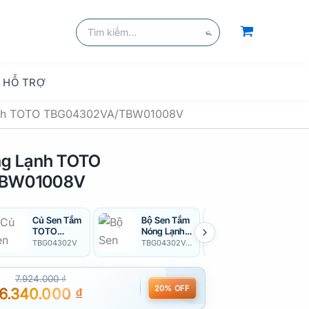
kiếm
Tìm
kiếm:
Tìm
kiếm
HỖ TRỢ
ạnh TOTO TBG04302VA/TBW01008V
ng Lạnh TOTO
TBW01008V
Củ Sen Tắm
Bộ Sen Tắm
Bộ Sen Tắm
TOTO
Nóng Lạnh
Nóng Lạnh
TBG04302V
TOTO
TOTO
TBG04302V
TBG04302VA/DGH104ZR
TBG04302VA/DGH108ZR
A Nóng Lạnh
TBG04302V
TBG04302V
A/DGH104Z
A/DGH108Z
R
R
7.924.000
₫
20% OFF
6.340.000
₫