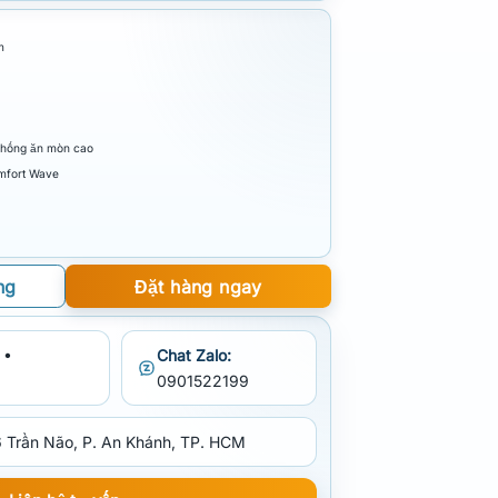
m
chống ăn mòn cao
mfort Wave
ng
Đặt hàng ngay
 •
Chat Zalo:
0901522199
 Trần Não, P. An Khánh, TP. HCM