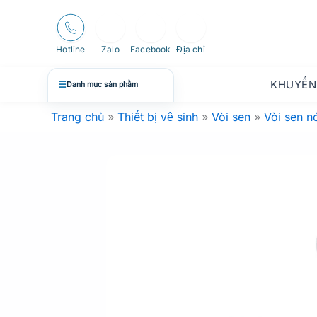
Nhảy
tới
nội
Hotline
Zalo
Facebook
Địa chỉ
dung
KHUYẾN
☰
Danh mục sản phẩm
Trang chủ
»
Thiết bị vệ sinh
»
Vòi sen
»
Vòi sen n