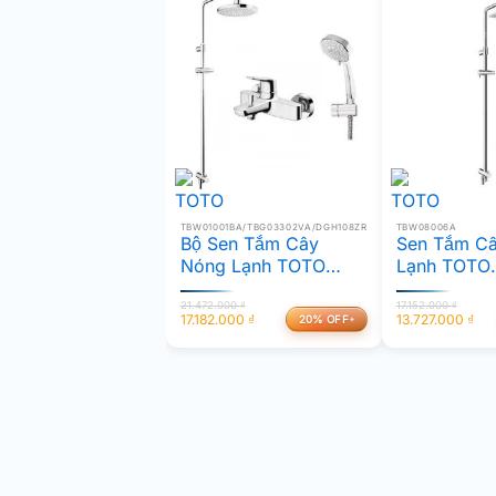
TBW01001BA/TBG03302VA/DGH108ZR
TBW08006A
Bộ Sen Tắm Cây
Sen Tắm C
Nóng Lạnh TOTO
Lạnh TOTO
TBW01001BA/TBG033
TBW08006
21.472.000
₫
17.152.000
₫
02VA/DGH108ZR
17.182.000
₫
13.727.000
₫
20% OFF
Giá
Giá
Giá
Giá
gốc
hiện
gốc
hiện
là:
tại
là:
tại
21.472.000 ₫.
là:
17.152.000 ₫.
là:
17.182.000 ₫.
13.727.000 ₫.