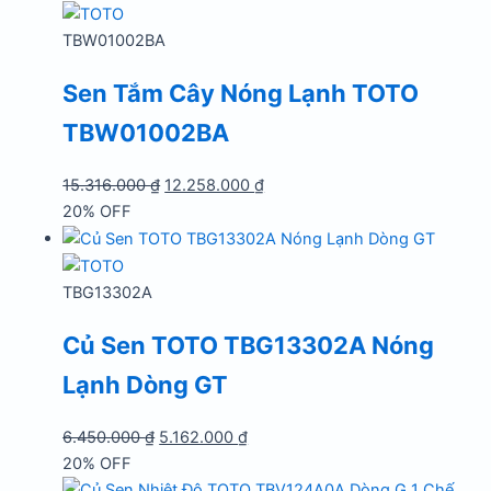
15.562.000 ₫.
là:
12.452.000 ₫.
TBW01002BA
Sen Tắm Cây Nóng Lạnh TOTO
TBW01002BA
Giá
Giá
15.316.000
₫
12.258.000
₫
gốc
hiện
20% OFF
là:
tại
15.316.000 ₫.
là:
12.258.000 ₫.
TBG13302A
Củ Sen TOTO TBG13302A Nóng
Lạnh Dòng GT
Giá
Giá
6.450.000
₫
5.162.000
₫
gốc
hiện
20% OFF
là:
tại