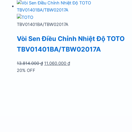
là:
tại
18.301.000 ₫.
là:
14.640.000 ₫.
TBV01401BA/TBW02017A
Vòi Sen Điều Chỉnh Nhiệt Độ TOTO
TBV01401BA/TBW02017A
Giá
Giá
13.814.000
₫
11.060.000
₫
gốc
hiện
20% OFF
là:
tại
13.814.000 ₫.
là:
11.060.000 ₫.