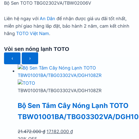
Bộ Sen TOTO TBG02302VA/TBW02006V
Liên hệ ngay với
An Dân
để nhận được giá ưu đãi tốt nhất,
miễn phí giao hàng lắp đặt, bảo hành 2 năm, cam kết chính
hãng
TOTO Việt Nam
.
Vòi sen nóng lạnh TOTO
‹
›
TBW01001BA/TBG03302VA/DGH108ZR
Bộ Sen Tắm Cây Nóng Lạnh TOTO
TBW01001BA/TBG03302VA/DGH10
Giá
Giá
21.472.000
₫
17.182.000
₫
gốc
hiện
20% OFF