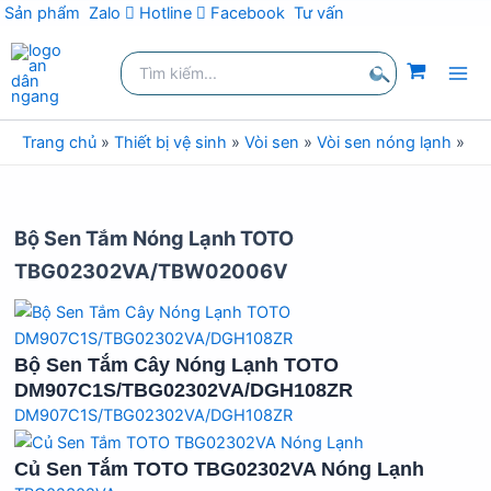
Sản phẩm
Zalo
Hotline
Facebook
Tư vấn
Nhảy
Tìm
tới
kiếm:
nội
Tìm
dung
kiếm
Trang chủ
»
Thiết bị vệ sinh
»
Vòi sen
»
Vòi sen nóng lạnh
»
Vò
Bộ Sen Tắm Nóng Lạnh TOTO
TBG02302VA/TBW02006V
Bộ Sen Tắm Cây Nóng Lạnh TOTO
DM907C1S/TBG02302VA/DGH108ZR
DM907C1S/TBG02302VA/DGH108ZR
Củ Sen Tắm TOTO TBG02302VA Nóng Lạnh