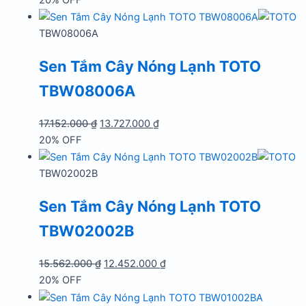
là:
tại
21.472.000 ₫.
là:
TBW08006A
17.182.000 ₫.
Sen Tắm Cây Nóng Lạnh TOTO
TBW08006A
Giá
Giá
17.152.000
₫
13.727.000
₫
gốc
hiện
20% OFF
là:
tại
17.152.000 ₫.
là:
TBW02002B
13.727.000 ₫.
Sen Tắm Cây Nóng Lạnh TOTO
TBW02002B
Giá
Giá
15.562.000
₫
12.452.000
₫
gốc
hiện
20% OFF
là:
tại