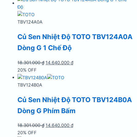
6.450.000 ₫.
là:
5.162.000 ₫.
TBV124A0A
Củ Sen Nhiệt Độ TOTO TBV124A0A
Dòng G 1 Chế Độ
Giá
Giá
18.301.000
₫
14.640.000
₫
gốc
hiện
20% OFF
là:
tại
18.301.000 ₫.
là:
TBV124B0A
14.640.000 ₫.
Củ Sen Nhiệt Độ TOTO TBV124B0A
Dòng G Phím Bấm
Giá
Giá
18.301.000
₫
14.640.000
₫
gốc
hiện
20% OFF