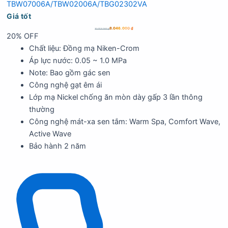
TBW07006A/TBW02006A/TBG02302VA
Giá tốt
8.046.000
₫
10.054.000
₫
20% OFF
Chất liệu: Đồng mạ Niken-Crom
Áp lực nước: 0.05 ~ 1.0 MPa
Note: Bao gồm gác sen
Công nghệ gạt êm ái
Lớp mạ Nickel chống ăn mòn dày gấp 3 lần thông
thường
Công nghệ mát-xa sen tắm: Warm Spa, Comfort Wave,
Active Wave
Bảo hành 2 năm