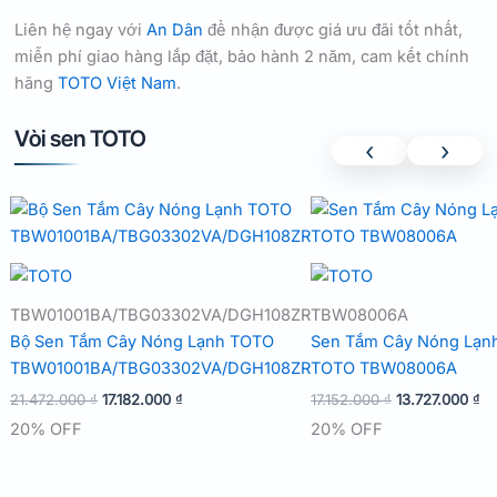
Liên hệ ngay với
An Dân
để nhận được giá ưu đãi tốt nhất,
miễn phí giao hàng lắp đặt, bảo hành 2 năm, cam kết chính
hãng
TOTO Việt Nam
.
Vòi sen TOTO
‹
›
TBW01001BA/TBG03302VA/DGH108ZR
TBW08006A
Bộ Sen Tắm Cây Nóng Lạnh TOTO
Sen Tắm Cây Nóng Lạn
TBW01001BA/TBG03302VA/DGH108ZR
TOTO TBW08006A
Giá
Giá
Giá
Gi
21.472.000
₫
17.182.000
₫
17.152.000
₫
13.727.000
₫
gốc
hiện
gốc
hi
20% OFF
20% OFF
là:
tại
là:
tại
21.472.000 ₫.
là:
17.152.000 ₫.
là:
17.182.000 ₫.
13