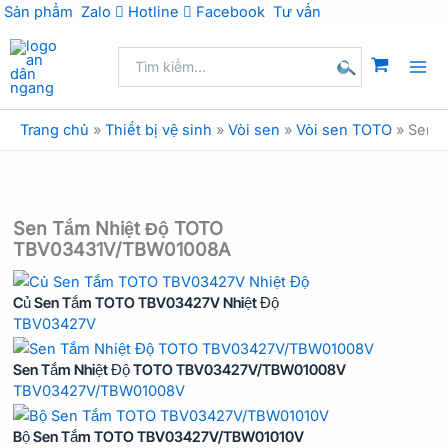
Sản phẩm
Zalo
Hotline
Facebook
Tư vấn
Nhảy
Tìm
tới
kiếm:
nội
Tìm
dung
kiếm
Trang chủ
»
Thiết bị vệ sinh
»
Vòi sen
»
Vòi sen TOTO
»
Sen 
Sen Tắm Nhiệt Độ TOTO
TBV03431V/TBW01008A
Củ Sen Tắm TOTO TBV03427V Nhiệt Độ
TBV03427V
Sen Tắm Nhiệt Độ TOTO TBV03427V/TBW01008V
TBV03427V/TBW01008V
Bộ Sen Tắm TOTO TBV03427V/TBW01010V