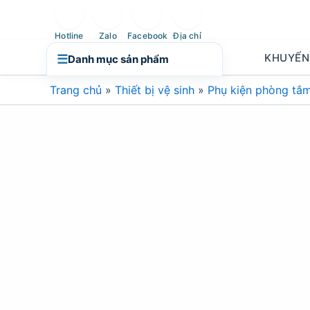
Nhảy
tới
Hotline
Zalo
Facebook
Địa chỉ
nội
KHUYẾN
☰
Danh mục sản phẩm
dung
Trang chủ
»
Thiết bị vệ sinh
»
Phụ kiện phòng tắ