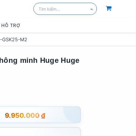
Tìm
kiếm:
Tìm
kiếm
HỖ TRỢ
 H-GSK25-M2
thông minh Huge Huge
9.950.000
₫