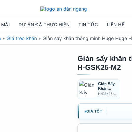
 MÃI
DỰ ÁN ĐÃ THỰC HIỆN
TIN TỨC
LIÊN HỆ
m
»
Giá treo khăn
»
Giàn sấy khăn thông minh Huge Huge
Giàn sấy khăn 
H-GSK25-M2
Giàn Sấy
Khăn
Thông
H-GSK25-M1
Minh Huge
H-GSK25-
M1
GIÁ TỐT