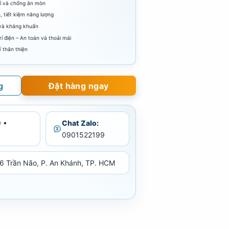
gỉ và chống ăn mòn
, tiết kiệm năng lượng
 và kháng khuẩn
 điện – An toàn và thoải mái
ế thân thiện
g
Đặt hàng ngay
 •
Chat Zalo:
0901522199
6 Trần Não, P. An Khánh, TP. HCM