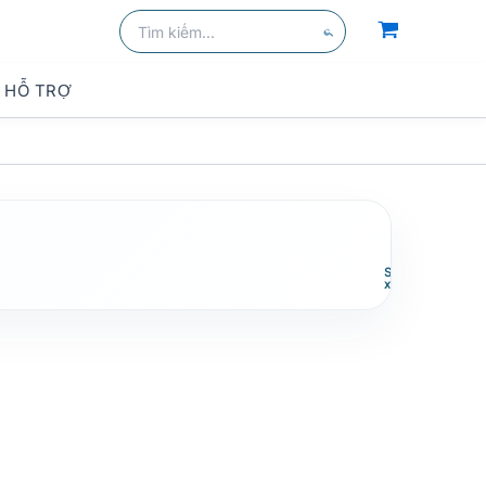
Tìm
kiếm:
Tìm
kiếm
HỖ TRỢ