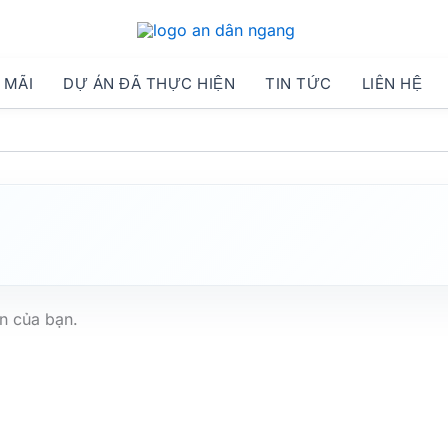
 MÃI
DỰ ÁN ĐÃ THỰC HIỆN
TIN TỨC
LIÊN HỆ
n của bạn.